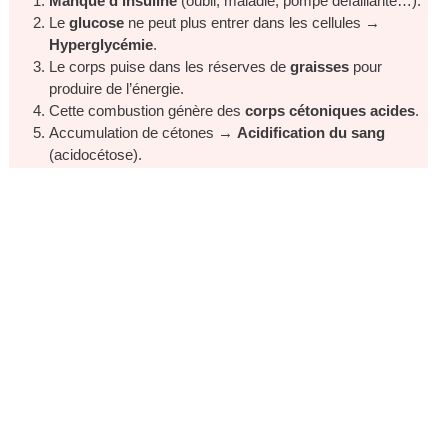
Manque d’insuline
(oubli, maladie, pompe défaillante…).
Le
glucose
ne peut plus entrer dans les cellules →
Hyperglycémie
.
Le corps puise dans les réserves de
graisses
pour
produire de l’énergie.
Cette combustion génère des
corps cétoniques acides
.
Accumulation de cétones →
Acidification du sang
(acidocétose).
L’organisme tente d’éliminer l’excès de sucre et d’acide
par les urines, provoquant une
déshydratation sévère
.
Sans traitement, coma et risque vital.
Lire
Prêt pour un Changement? Avis
Incontournables sur Elite Bien-être
Les Signes Qui Doivent Vous Alerter
: Écoutez Votre Corps
Reconnaître tôt les symptômes est crucial. Ils peuvent
apparaître progressivement, parfois en quelques heures.