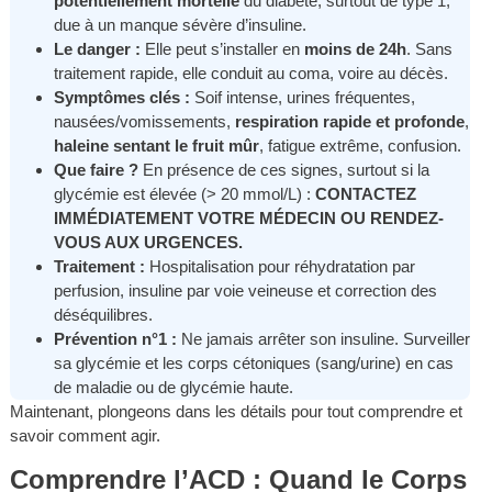
potentiellement mortelle
du diabète, surtout de type 1,
due à un manque sévère d’insuline.
Le danger :
Elle peut s’installer en
moins de 24h
. Sans
traitement rapide, elle conduit au coma, voire au décès.
Symptômes clés :
Soif intense, urines fréquentes,
nausées/vomissements,
respiration rapide et profonde
,
haleine sentant le fruit mûr
, fatigue extrême, confusion.
Que faire ?
En présence de ces signes, surtout si la
glycémie est élevée (> 20 mmol/L) :
CONTACTEZ
IMMÉDIATEMENT VOTRE MÉDECIN OU RENDEZ-
VOUS AUX URGENCES.
Traitement :
Hospitalisation pour réhydratation par
perfusion, insuline par voie veineuse et correction des
déséquilibres.
Prévention n°1 :
Ne jamais arrêter son insuline. Surveiller
sa glycémie et les corps cétoniques (sang/urine) en cas
de maladie ou de glycémie haute.
Maintenant, plongeons dans les détails pour tout comprendre et
savoir comment agir.
Comprendre l’ACD : Quand le Corps