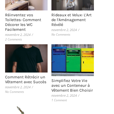
Rideaux et Velux: L’Art
Réinventez vos
de l’Aménagement
Toilettes: Comment
Révélé
Décorer les WC
Facilement
novembre 2, 2024
/
No Comments
novembre 2, 2024
/
2 Comments
Comment Rétrécir un
Simplifiez Votre Vie
Vêtement avec Succès
avec un Conteneur à
novembre 2, 2024
/
Vêtement Bien Choisir
No Comments
novembre 2, 2024
/
1 Comment