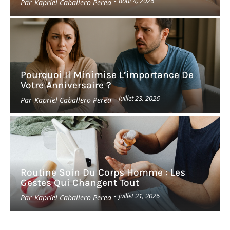
-
août 4, 2026
Par
Kapriel Caballero Perea
Pourquoi Il Minimise L’importance De
Votre Anniversaire ?
-
juillet 23, 2026
Par
Kapriel Caballero Perea
Routine Soin Du Corps Homme : Les
Gestes Qui Changent Tout
-
juillet 21, 2026
Par
Kapriel Caballero Perea