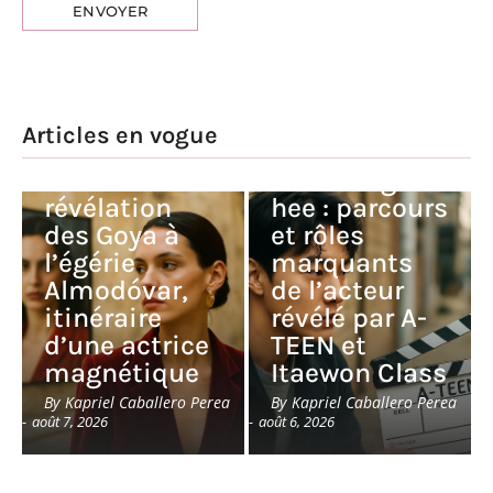
Articles en vogue
Milena Smit :
de la
Kim Dong-
révélation
hee : parcours
des Goya à
et rôles
l’égérie
marquants
Almodóvar,
de l’acteur
itinéraire
révélé par A-
d’une actrice
TEEN et
magnétique
Itaewon Class
By
Kapriel Caballero Perea
By
Kapriel Caballero Perea
-
août 7, 2026
-
août 6, 2026