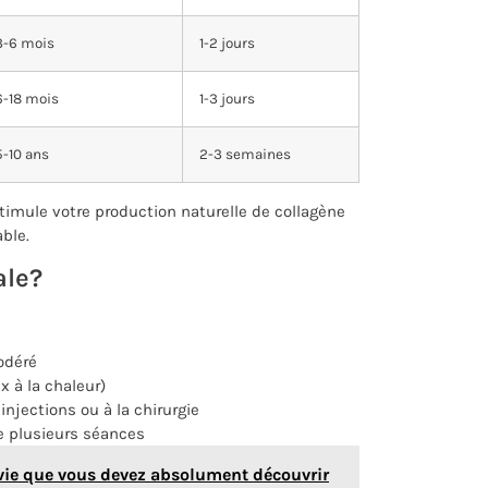
3-6 mois
1-2 jours
6-18 mois
1-3 jours
5-10 ans
2-3 semaines
timule votre production naturelle de collagène
able.
ale?
odéré
x à la chaleur)
injections ou à la chirurgie
 plusieurs séances
e vie que vous devez absolument découvrir