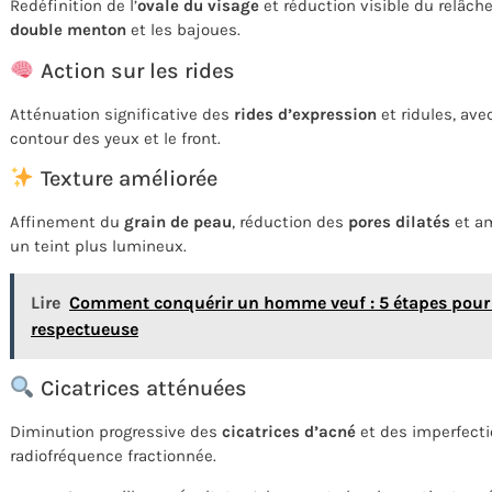
Redéfinition de l’
ovale du visage
et réduction visible du relâch
double menton
et les bajoues.
Action sur les rides
Atténuation significative des
rides d’expression
et ridules, ave
contour des yeux et le front.
Texture améliorée
Affinement du
grain de peau
, réduction des
pores dilatés
et am
un teint plus lumineux.
Lire
Comment conquérir un homme veuf : 5 étapes pour c
respectueuse
Cicatrices atténuées
Diminution progressive des
cicatrices d’acné
et des imperfecti
radiofréquence fractionnée.