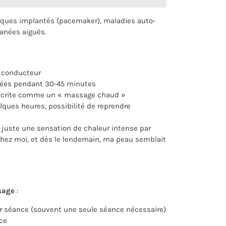
liques implantés (pacemaker), maladies auto-
anées aiguës.
l conducteur
blées pendant 30-45 minutes
décrite comme un « massage chaud »
ques heures, possibilité de reprendre
it juste une sensation de chaleur intense par
hez moi, et dès le lendemain, ma peau semblait
sage
:
 séance (souvent une seule séance nécessaire)
ce