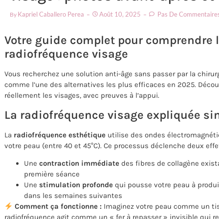
Kapriel Caballero Perea
Août 10, 2025
Pas De Commentaire
By
Votre guide complet pour comprendre le
radiofréquence visage
Vous recherchez une solution anti-âge sans passer par la chirur
comme l’une des alternatives les plus efficaces en 2025. Déc
réellement les visages, avec preuves à l’appui.
La radiofréquence visage expliquée s
La
radiofréquence esthétique
utilise des ondes électromagnéti
votre peau (entre 40 et 45°C). Ce processus déclenche deux effe
Une
contraction immédiate
des fibres de collagène exista
première séance
Une
stimulation profonde
qui pousse votre peau à produir
dans les semaines suivantes
Comment ça fonctionne :
Imaginez votre peau comme un tiss
radiofréquence agit comme un « fer à repasser » invisible qui res