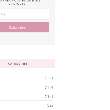
ONNER VOUS POUR PLUS
D'ASTUCES !
S'abonner
CATEGORIES
(153)
(195)
(184)
(74)