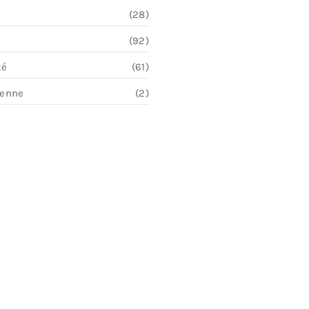
(28)
(92)
té
(61)
ienne
(2)