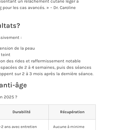
résentant un relâchement cutané léger à
 pour les cas avancés. » – Dr. Caroline
ltats?
ssivement :
tension de la peau
 teint
on des rides et raffermissement notable
spacées de 2 à 4 semaines, puis des séances
oppent sur 2 à 3 mois après la dernière séance.
anti-âge
en 2025 ?
Durabilité
Récupération
1-2 ans avec entretien
Aucune à minime