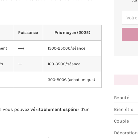
AB
Puissance
Prix moyen (2025)
ment
+++
1500-2500€/séance
és
++
160-350€/séance
+
300-800€ (achat unique)
Beauté
ue vous pouvez
véritablement espérer
d’un
Bien être
Couple
Décoration