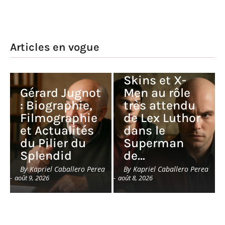
Nicholas
Articles en vogue
Hoult : du
succès dans
Skins et X-
Gérard Jugnot
Men au rôle
: Biographie,
très attendu
Filmographie
de Lex Luthor
et Actualités
dans le
du Pilier du
Superman
Splendid
de…
By
Kapriel Caballero Perea
By
Kapriel Caballero Perea
-
août 9, 2026
-
août 8, 2026