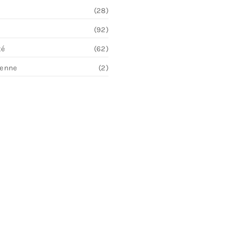
(28)
(92)
té
(62)
ienne
(2)