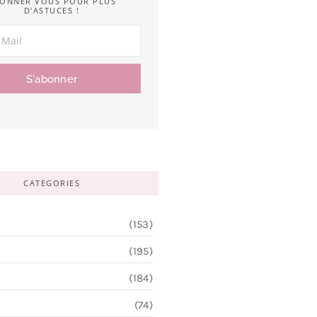
ONNER VOUS POUR PLUS
D'ASTUCES !
S'abonner
CATEGORIES
(153)
(195)
(184)
(74)