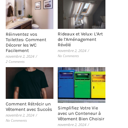
Rideaux et Velux: L’Art
Réinventez vos
de l’Aménagement
Toilettes: Comment
Révélé
Décorer les WC
Facilement
novembre 2, 2024
/
No Comments
novembre 2, 2024
/
2 Comments
Comment Rétrécir un
Simplifiez Votre Vie
Vêtement avec Succès
avec un Conteneur à
novembre 2, 2024
/
Vêtement Bien Choisir
No Comments
novembre 2, 2024
/