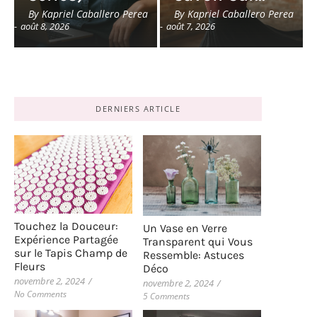
By
Kapriel Caballero Perea
By
Kapriel Caballero Perea
-
août 8, 2026
-
août 7, 2026
DERNIERS ARTICLE
Touchez la Douceur:
Un Vase en Verre
Expérience Partagée
Transparent qui Vous
sur le Tapis Champ de
Ressemble: Astuces
Fleurs
Déco
novembre 2, 2024
/
novembre 2, 2024
/
No Comments
5 Comments