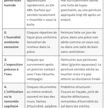
peinte était
apparaissant
non suffisamment séché,
humide
rapidement, en 24-
une fuite de tuyau
48h. Surface qui
ponctuelle, ou une peinture
semble localement
appliquée trop tôt après un
« mouillée » sous la
enduit.
bulle.
2.
Cloques réparties de
Peinture faite un jour de
L’humidité
façon plus uniforme.
pluie, dans une pièce non
ambiante
Sensation de
aérée comme un sous-sol,
excessive
moiteur dans la
ou dans une salle de bain
pièce.
sans ventilation.
3.
Cloques qui
Particulier aux peintures
L’exposition
surviennent après
latex (glycéro aqueuses). La
précoce à
un premier contact
peinture semble sèche au
l’eau
avec l’eau (douche,
toucher mais n’a pas
nettoyage).
atteint sa résistance finale.
4.
Cloques récurrentes
Problème structurel :
L’infiltration
au même endroit,
fissure en façade, joint de
ou la
souvent en bas des
douche défectueux,
remontée
murs. Taches
remontées d’humidité du
capillaire
d’humidité, salpêtre.
sol dans les vieilles