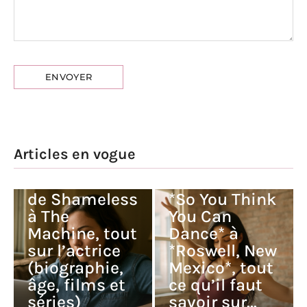
Articles en vogue
Jeanine
Jess Gabor :
Mason : de
de Shameless
*So You Think
à The
You Can
Machine, tout
Dance* à
sur l’actrice
*Roswell, New
(biographie,
Mexico*, tout
âge, films et
ce qu’il faut
séries)
savoir sur…