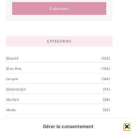
S'abonner
CATEGORIES
Beauté
(153)
Bien être
(195)
Couple
(184)
Décoration
(74)
Maison
(28)
Mode
(92)
Personnalité
(60)
Gérer le consentement
Vie Quotidienne
(2)