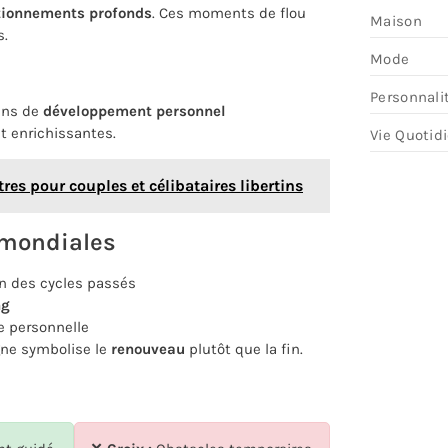
tionnements profonds
. Ces moments de flou
Maison
s.
Mode
Personnali
ins de
développement personnel
t enrichissantes.
Vie Quotid
ntres pour couples et célibataires libertins
s mondiales
on des cycles passés
ng
e personnelle
igne symbolise le
renouveau
plutôt que la fin.