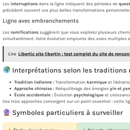
Les
interruptions
dans la ligne indiquent des périodes de
ques
précèdent souvent vos plus belles transformations personnelle
Ligne avec embranchements
Les
ramifications
suggèrent que vous explorez plusieurs chem
simultanément. Votre évolution emprunte des voies multiples e
Lire
Libertic site libertin : test complet du site de renco
Interprétations selon les tradition
Tradition indienne :
Transformation
karmique
et libérati
Approche chinoise :
Rééquilibrage des énergies
yin et ya
École occidentale :
Évolution
psychologique
et croissanc
Ces trois approches convergent sur un point essentiel : cette l
Symboles particuliers à surveiller