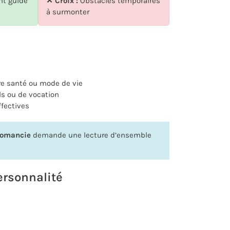
t guidé
✕ Croix :
Obstacles temporaires
à surmonter
re santé ou mode de vie
s ou de vocation
ffectives
romancie
demande une lecture d’ensemble
ersonnalité