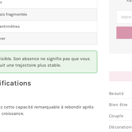
AB
ur
fois fragmentée
centimètres
rer
isible. Son absence ne signifie pas que vous
t une trajectoire plus stable.
ifications
Beauté
Bien être
z cette capacité remarquable à rebondir après
e croissance.
Couple
Décoration