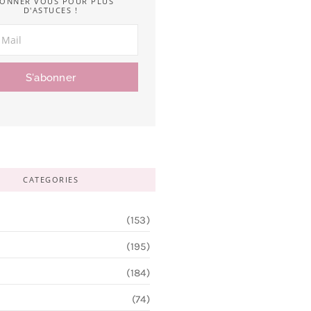
ONNER VOUS POUR PLUS
D'ASTUCES !
S'abonner
CATEGORIES
(153)
(195)
(184)
(74)