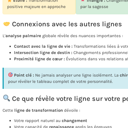
Étoile :
Transformation
Triangle :
Changemen
positive majeure en approche
par la sagesse
Connexions avec les autres lignes
L’
analyse palmaire
globale révèle des nuances importantes :
Contact avec la ligne de vie :
Transformations liées à vot
Intersection ligne de destin :
Changements professionnel
Proximité ligne de cœur :
Évolutions dans vos relations a
Point clé :
Ne jamais analyser une ligne isolément. La
chi
pour révéler le tableau complet de votre personnalité.
Ce que révèle votre ligne sur votre p
Cette
ligne de transformation
dévoile :
Votre rapport naturel au
changement
Votre capacité de
renaissance
après les épreuves