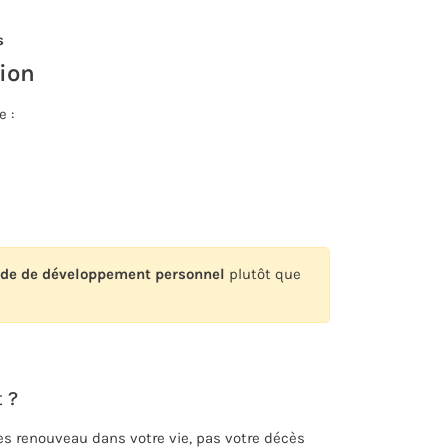
s
tion
e :
ide de développement personnel
plutôt que
 ?
es renouveau dans votre vie, pas votre décès