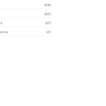
(28)
(92)
té
(57)
ienne
(2)