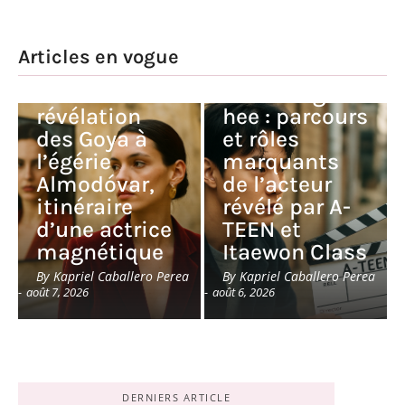
Articles en vogue
Milena Smit :
de la
Kim Dong-
révélation
hee : parcours
des Goya à
et rôles
l’égérie
marquants
Almodóvar,
de l’acteur
itinéraire
révélé par A-
d’une actrice
TEEN et
magnétique
Itaewon Class
By
Kapriel Caballero Perea
By
Kapriel Caballero Perea
-
août 7, 2026
-
août 6, 2026
DERNIERS ARTICLE