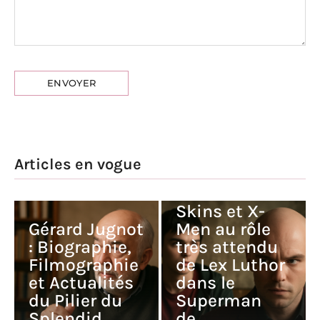
Nicholas
Articles en vogue
Hoult : du
succès dans
Skins et X-
Gérard Jugnot
Men au rôle
: Biographie,
très attendu
Filmographie
de Lex Luthor
et Actualités
dans le
du Pilier du
Superman
Splendid
de…