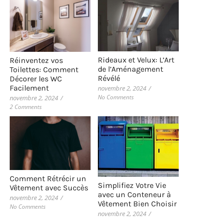
Rideaux et Velux: L’Art
Réinventez vos
de l’Aménagement
Toilettes: Comment
Révélé
Décorer les WC
Facilement
novembre 2, 2024
/
No Comments
novembre 2, 2024
/
2 Comments
Comment Rétrécir un
Simplifiez Votre Vie
Vêtement avec Succès
avec un Conteneur à
novembre 2, 2024
/
Vêtement Bien Choisir
No Comments
novembre 2, 2024
/