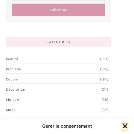
S'abonner
CATEGORIES
Beauté
(153)
Bien être
(195)
Couple
(184)
Décoration
(74)
Maison
(28)
Mode
(92)
Personnalité
(62)
Gérer le consentement
Vie Quotidienne
(2)