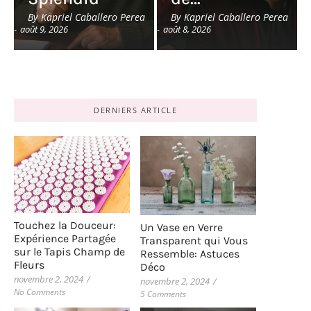
By
Kapriel Caballero Perea
By
Kapriel Caballero Perea
-
août 9, 2026
-
août 8, 2026
DERNIERS ARTICLE
Touchez la Douceur:
Un Vase en Verre
Expérience Partagée
Transparent qui Vous
sur le Tapis Champ de
Ressemble: Astuces
Fleurs
Déco
novembre 2, 2024
/
novembre 2, 2024
/
No Comments
5 Comments