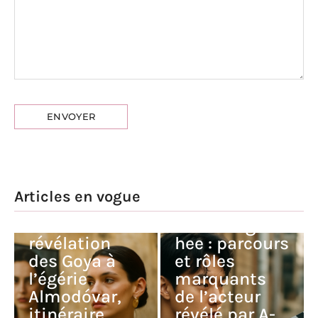
Articles en vogue
Milena Smit :
de la
Kim Dong-
révélation
hee : parcours
des Goya à
et rôles
l’égérie
marquants
Almodóvar,
de l’acteur
itinéraire
révélé par A-