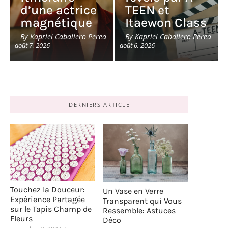
d’une actrice
TEEN et
magnétique
Itaewon Class
By
Kapriel Caballero Perea
By
Kapriel Caballero Perea
-
août 7, 2026
-
août 6, 2026
DERNIERS ARTICLE
Touchez la Douceur:
Un Vase en Verre
Expérience Partagée
Transparent qui Vous
sur le Tapis Champ de
Ressemble: Astuces
Fleurs
Déco