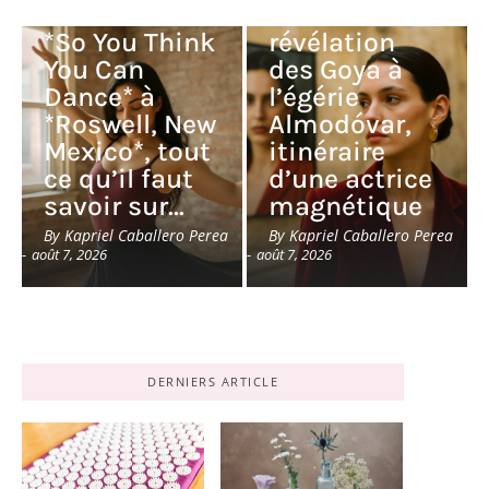
Mason : de
de la
*So You Think
révélation
You Can
des Goya à
Dance* à
l’égérie
*Roswell, New
Almodóvar,
Mexico*, tout
itinéraire
ce qu’il faut
d’une actrice
savoir sur…
magnétique
By
Kapriel Caballero Perea
By
Kapriel Caballero Perea
-
août 7, 2026
-
août 7, 2026
DERNIERS ARTICLE