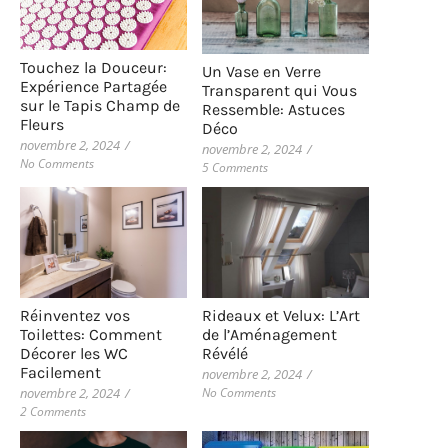
Touchez la Douceur:
Un Vase en Verre
Expérience Partagée
Transparent qui Vous
sur le Tapis Champ de
Ressemble: Astuces
Fleurs
Déco
novembre 2, 2024
/
novembre 2, 2024
/
No Comments
5 Comments
Rideaux et Velux: L’Art
Réinventez vos
de l’Aménagement
Toilettes: Comment
Révélé
Décorer les WC
Facilement
novembre 2, 2024
/
No Comments
novembre 2, 2024
/
2 Comments