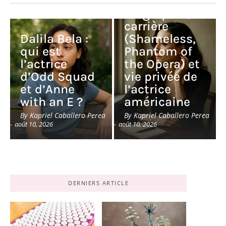
Rossum :
biographie,
carrière
Dalila Bela :
(Shameless,
qui est
Phantom of
l’actrice
the Opera) et
d’Odd Squad
vie privée de
et d’Anne
l’actrice
with an E ?
américaine
By
Kapriel Caballero Perea
By
Kapriel Caballero Perea
-
août 10, 2026
-
août 10, 2026
DERNIERS ARTICLE