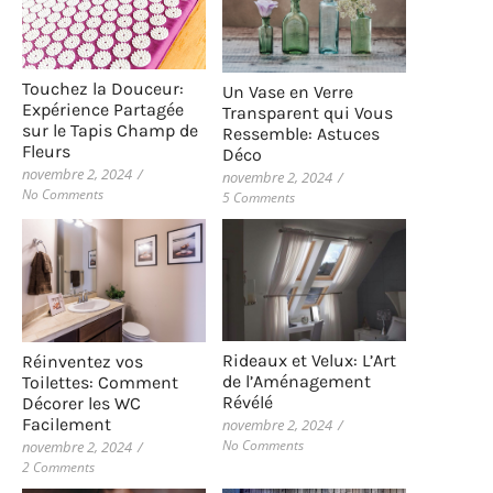
Touchez la Douceur:
Un Vase en Verre
Expérience Partagée
Transparent qui Vous
sur le Tapis Champ de
Ressemble: Astuces
Fleurs
Déco
novembre 2, 2024
/
novembre 2, 2024
/
No Comments
5 Comments
Rideaux et Velux: L’Art
Réinventez vos
de l’Aménagement
Toilettes: Comment
Révélé
Décorer les WC
Facilement
novembre 2, 2024
/
No Comments
novembre 2, 2024
/
2 Comments