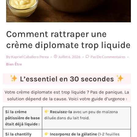
Comment rattraper une
crème diplomate trop liquide
By
Kapriel Caballero Perea
Juillet 6, 2026
Pas De Commentaires
Bien Être
L’essentiel en 30 secondes
Votre crème diplomate est trop liquide ? Pas de panique. La
solution dépend de la cause. Voici votre guide d’urgence :
Si la crème
Recuisez-la
avec un peu de maïzena
pâtissière de base
diluée dans du lait froid.
était déjà liquide :
Si la chantilly
Incorporez de la gélatine
(1-2 feuilles