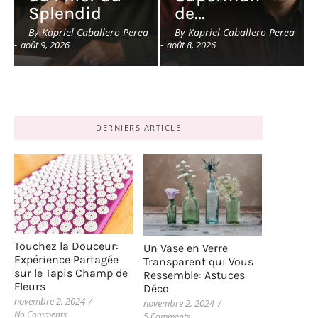
Splendid
de…
By
Kapriel Caballero Perea
By
Kapriel Caballero Perea
-
août 9, 2026
-
août 8, 2026
DERNIERS ARTICLE
Touchez la Douceur:
Un Vase en Verre
Expérience Partagée
Transparent qui Vous
sur le Tapis Champ de
Ressemble: Astuces
Fleurs
Déco
novembre 2, 2024
/
novembre 2, 2024
/
No Comments
5 Comments