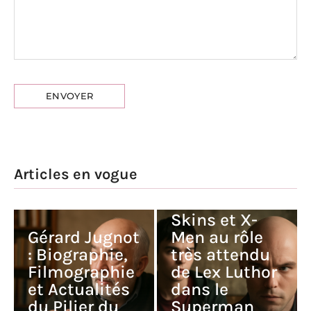
Nicholas
Articles en vogue
Hoult : du
succès dans
Skins et X-
Gérard Jugnot
Men au rôle
: Biographie,
très attendu
Filmographie
de Lex Luthor
et Actualités
dans le
du Pilier du
Superman