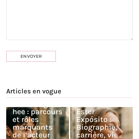
Articles en vogue
Kim Dong-
hee : parcours
Ester
et rôles
Expósito :
marquants
Biographie,
de l’acteur
carrière, vie