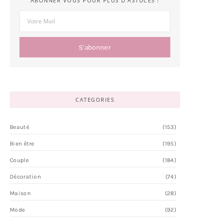
ABONNER VOUS POUR PLUS D'ASTUCES !
S'abonner
CATEGORIES
Beauté
(153)
Bien être
(195)
Couple
(184)
Décoration
(74)
Maison
(28)
Mode
(92)