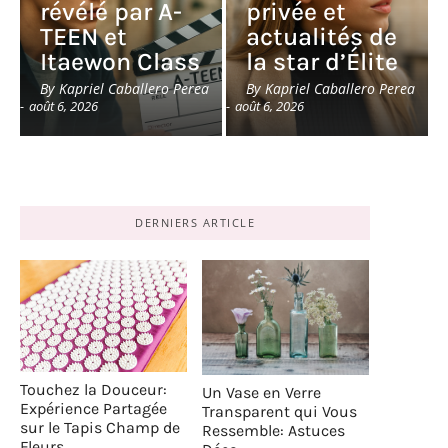
révélé par A-
privée et
TEEN et
actualités de
Itaewon Class
la star d’Élite
By
Kapriel Caballero Perea
By
Kapriel Caballero Perea
-
août 6, 2026
-
août 6, 2026
DERNIERS ARTICLE
Touchez la Douceur:
Un Vase en Verre
Expérience Partagée
Transparent qui Vous
sur le Tapis Champ de
Ressemble: Astuces
Fleurs