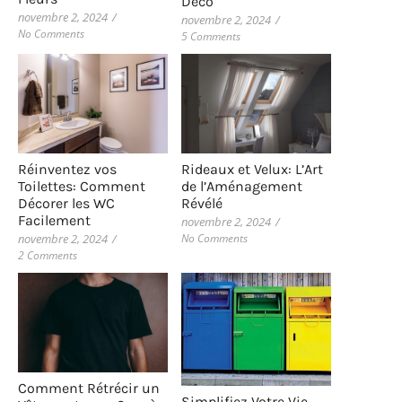
Déco
novembre 2, 2024
/
novembre 2, 2024
/
No Comments
5 Comments
Rideaux et Velux: L’Art
Réinventez vos
de l’Aménagement
Toilettes: Comment
Révélé
Décorer les WC
Facilement
novembre 2, 2024
/
No Comments
novembre 2, 2024
/
2 Comments
Comment Rétrécir un
Simplifiez Votre Vie