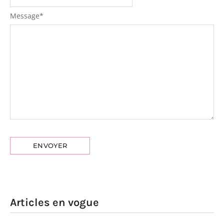
Message
*
Articles en vogue
Jeanine
Milena Smit :
Mason : de
de la