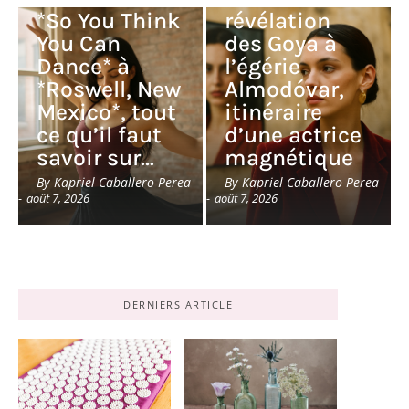
*So You Think
révélation
You Can
des Goya à
Dance* à
l’égérie
*Roswell, New
Almodóvar,
Mexico*, tout
itinéraire
ce qu’il faut
d’une actrice
savoir sur…
magnétique
By
Kapriel Caballero Perea
By
Kapriel Caballero Perea
-
août 7, 2026
-
août 7, 2026
DERNIERS ARTICLE