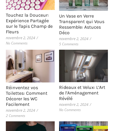
Touchez la Douceur:
Un Vase en Verre
Expérience Partagée
Transparent qui Vous
sur le Tapis Champ de
Ressemble: Astuces
Fleurs
Déco
novembre 2, 2024
/
novembre 2, 2024
/
No Comments
5 Comments
Rideaux et Velux: L’Art
Réinventez vos
de l’Aménagement
Toilettes: Comment
Révélé
Décorer les WC
Facilement
novembre 2, 2024
/
No Comments
novembre 2, 2024
/
2 Comments