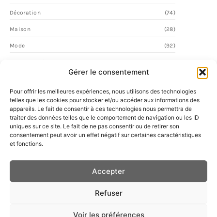
Décoration
(74)
Maison
(28)
Mode
(92)
Personnalité
(59)
Gérer le consentement
Vie Quotidienne
(2)
Pour offrir les meilleures expériences, nous utilisons des technologies
telles que les cookies pour stocker et/ou accéder aux informations des
appareils. Le fait de consentir à ces technologies nous permettra de
traiter des données telles que le comportement de navigation ou les ID
uniques sur ce site. Le fait de ne pas consentir ou de retirer son
consentement peut avoir un effet négatif sur certaines caractéristiques
et fonctions.
Accepter
Refuser
Voir les préférences