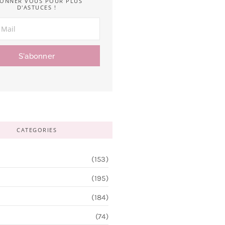
ONNER VOUS POUR PLUS
D'ASTUCES !
S'abonner
CATEGORIES
(153)
(195)
(184)
(74)