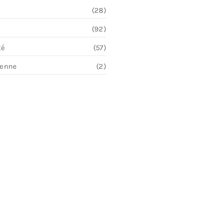
(28)
(92)
té
(57)
ienne
(2)