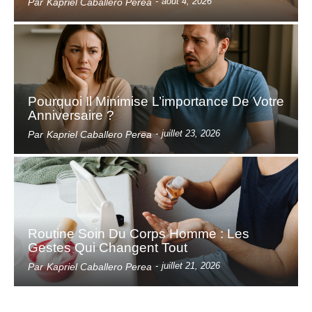
-
août 4, 2026
Par
Kapriel Caballero Perea
Pourquoi Il Minimise L’importance De Votre
Anniversaire ?
-
juillet 23, 2026
Par
Kapriel Caballero Perea
Routine Soin Du Corps Homme : Les
Gestes Qui Changent Tout
-
juillet 21, 2026
Par
Kapriel Caballero Perea