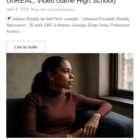
UnREAL, Video Game High School)
août 4, 2026
/
Pas de commentaires
Johann Braddy en bref Nom complet : Johanna Elizabeth Braddy
Naissance : 30 août 1987 à Atlanta, Géorgie (États-Unis) Profession :
Actrice...
Lire la suite